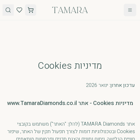
לג לתוכן
טבעות
תכשיטים
מדיניות Cookies
טבעות
עגילים
אירוסין
שרשראות
עדכון אחרון:
ינואר 2026
אבני חן
צמידים
כל
מדיניות Cookies - אתר www.TamaraDiamonds.co.il
הטבעות
אתר TAMARA Diamonds (להלן: "האתר") משתמש בקובצי
Cookies ובטכנולוגיות דומות לצורך תפעול תקין של האתר, שיפור
חוויית הגלישה, ניתוח נתונים והצגת תכנים ופרסומות מותאמים.