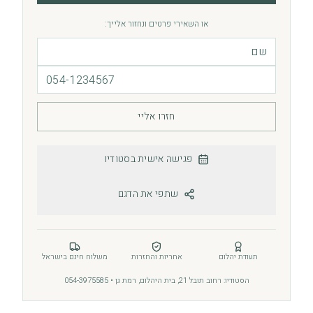
או השאירי פרטים ונחזור אלייך:
חזרו אליי
פגישה אישית בסטודיו
שתפי את הדגם
תעודת יהלום
אחריות והחזרות
משלוח חינם בישראל
הסטודיו: רחוב תובל 21, בית היהלום, רמת גן • 054-3975585