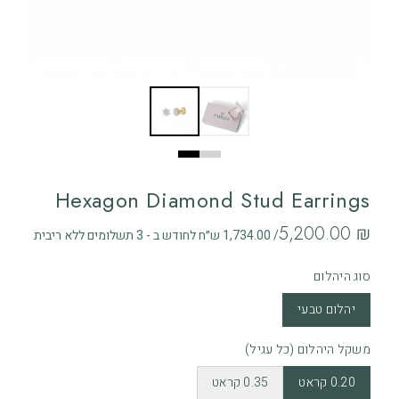
Hexagon Diamond Stud Earrings
‏5,200.00 ₪
/ 1,734.00 ש״ח לחודש ב - 3 תשלומים ללא ריבית
סוג היהלום
יהלום טבעי
משקל היהלום (כל עגיל)
0.20 קראט
0.35 קראט