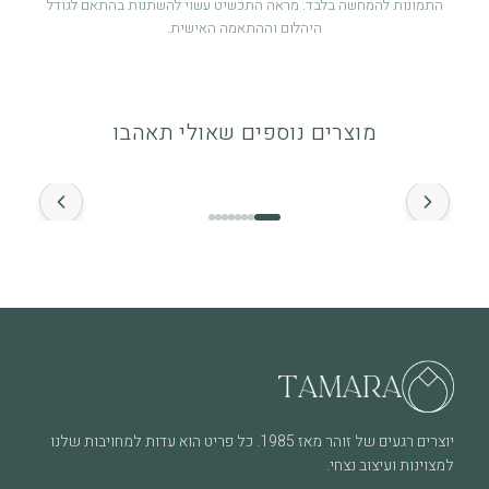
התמונות להמחשה בלבד. מראה התכשיט עשוי להשתנות בהתאם לגודל
היהלום וההתאמה האישית.
אחריות לשנה
אחריות לשנה מיום הרכישה על פגמי ייצור. לפרטים מלאים ניתן לעיין
מוצרים נוספים שאולי תאהבו
במדיניות האחריות.
החל מ־
זהב ויהלומים
התכשיט מיוצר מזהב איכותי (14K / 18K) ומשובץ ביהלומים טבעיים.
מומלץ להימנע ממגע ממושך עם חומרים כימיים.
מה חשוב לדעת
שימוש יומיומי עשוי לגרום לשחיקה טבעית לאורך זמן, וזה חלק
מהחיים של תכשיט שנענד ואוהבים אותו. בכל מקרה של שאלה או צורך
בבדיקה – אנחנו כאן.
יוצרים רגעים של זוהר מאז 1985. כל פריט הוא עדות למחויבות שלנו
למצוינות ועיצוב נצחי.