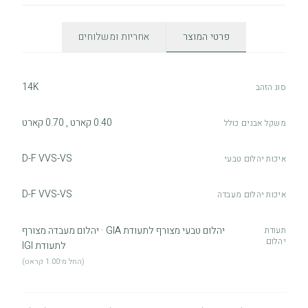
פרטי המוצר
אחריות ומשלוחים
14K
סוג הזהב
0.40 קארט , 0.70 קארט
משקל אבנים כולל
D-F VVS-VS
איכות יהלום טבעי
D-F VVS-VS
איכות יהלום מעבדה
יהלום טבעי מצורף לתעודת GIA · יהלום מעבדה מצורף
תעודת
יהלום
לתעודת IGI
(החל מ־1.00 קראט)