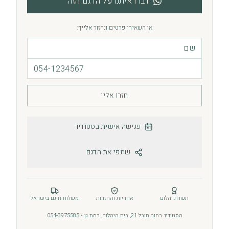
דברו איתנו על הדגם הזה
או השאירי פרטים ונחזור אלייך:
חזרו אליי
פגישה אישית בסטודיו
שתפי את הדגם
תעודת יהלום
אחריות והחזרות
משלוח חינם בישראל
הסטודיו: רחוב תובל 21, בית היהלום, רמת גן • 054-3975585