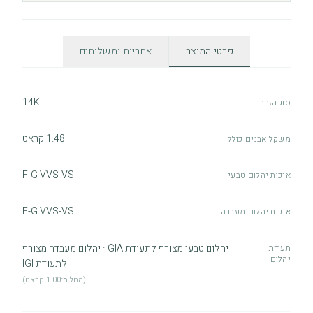
פרטי המוצר
אחריות ומשלוחים
14K
סוג הזהב
1.48 קראט
משקל אבנים כולל
F-G VVS-VS
איכות יהלום טבעי
F-G VVS-VS
איכות יהלום מעבדה
יהלום טבעי מצורף לתעודת GIA · יהלום מעבדה מצורף
תעודת
יהלום
לתעודת IGI
(החל מ־1.00 קראט)