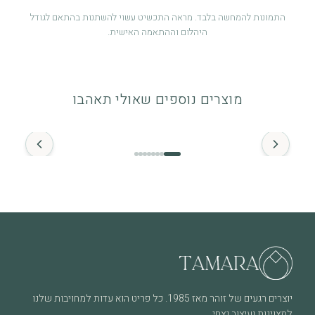
התמונות להמחשה בלבד. מראה התכשיט עשוי להשתנות בהתאם לגודל
היהלום וההתאמה האישית.
אחריות לשנה
אחריות לשנה מיום הרכישה על פגמי ייצור. לפרטים מלאים ניתן לעיין
מוצרים נוספים שאולי תאהבו
במדיניות האחריות.
החל מ־
זהב ויהלומים
התכשיט מיוצר מזהב איכותי (14K / 18K) ומשובץ ביהלומים טבעיים.
מומלץ להימנע ממגע ממושך עם חומרים כימיים.
מה חשוב לדעת
שימוש יומיומי עשוי לגרום לשחיקה טבעית לאורך זמן, וזה חלק
מהחיים של תכשיט שנענד ואוהבים אותו. בכל מקרה של שאלה או צורך
בבדיקה – אנחנו כאן.
יוצרים רגעים של זוהר מאז 1985. כל פריט הוא עדות למחויבות שלנו
למצוינות ועיצוב נצחי.