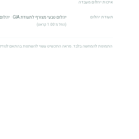
איכות יהלום מעבדה
תעודת יהלום
יהלום טבעי מצורף לתעודת GIA · יהלום מעבדה מצורף לתעודת IGI
(החל מ־1.00 קראט)
התמונות להמחשה בלבד. מראה התכשיט עשוי להשתנות בהתאם לגודל 
אחריות לשנה
אנו מעניקים אחריות למשך שנה מיום הרכישה על פגמים הנובעים מתהליך הייצ
לאיכות ולשירות, ומתוך רצון שתיהנו מהתכשיט לאורך זמן. לפרטים מלאים ניתן
זהב – שימוש ושמירה
התכשיט מיוצר מזהב איכותי (14K / 18K) ומתאים לשימוש
ממגע ממושך עם בושם, תכשירי טיפוח, חומרי ניקוי או כלור. לאחסון מיטבי,
יבש ומוצל.