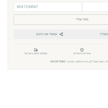
חזרו אליי
טודיו
שתפי את הדגם
אחריות והחזרות
משלוח חינם בישראל
בל 21, בית היהלום, רמת גן • 054-3975585