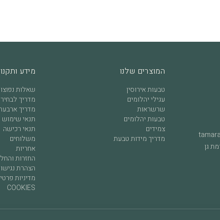
לץ להימנע ממכות חזקות ולנקותם
המוצרים שלנו
מידע ותקנון
טבעות אירוסין
שאלות נפוצו
עגילי יהלומים
מדריך לבחירת
כשיט שנענד ואוהבים אותו. בכל
שרשראות
מדריך ארבעת 
טבעות יהלומים
תנאי שימוש ו
צמידים
תנאי רכישה
tamar
מדריך מידות טבעת
משלוחים
אחריות
החזרות והחל
הצהרת נגישו
מדיניות פרטי
COOKIES