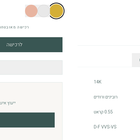
רכישה מאובטחת 
לרכישה
14K
רובינים ורודים
ייעוץ איש
0.55 קראט
D-F VVS-VS