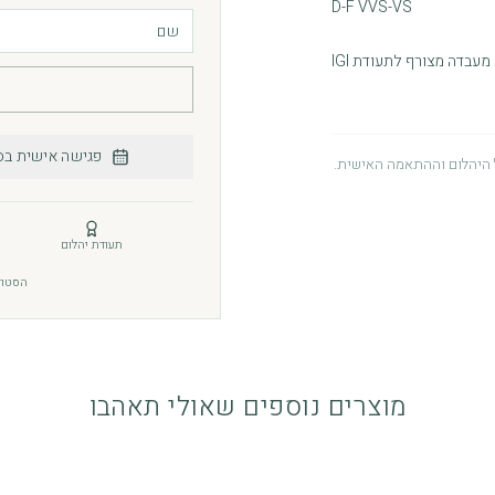
D-F VVS-VS
פגישה אישית בס
היהלום וההתאמה האישית.
תעודת יהלום
ור. האחריות ניתנת מתוך מחויבות
הסטודיו: רחוב תו
 לעיין במדיניות האחריות.
מוצרים נוספים שאולי תאהבו
 יומיומי. כדי לשמור על הברק והגימור, מומלץ להימנע
 מומלץ לשמור את התכשיט במקום