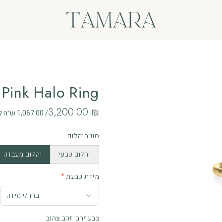
ים
Pink Halo Ring
‏3,200.00 ₪
/ 1,067.00 ש״ח לחודש ב - 3 תשלומים ללא ריבית
אות
סוג היהלום
ם
יהלום טבעי
יהלום מעבדה
מידת טבעת
*
בחר/י מידה
צבע זהב
:
זהב צהוב