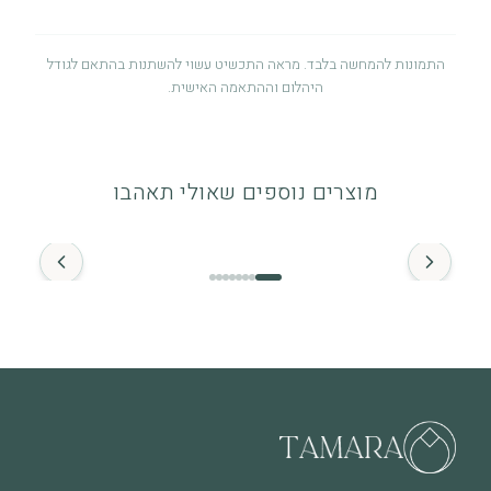
התמונות להמחשה בלבד. מראה התכשיט עשוי להשתנות בהתאם לגודל
היהלום וההתאמה האישית.
אחריות לשנה
אחריות לשנה מיום הרכישה על פגמי ייצור. לפרטים מלאים ניתן לעיין
מוצרים נוספים שאולי תאהבו
במדיניות האחריות.
החל מ־
זהב ויהלומים
התכשיט מיוצר מזהב איכותי (14K / 18K) ומשובץ ביהלומים טבעיים.
מומלץ להימנע ממגע ממושך עם חומרים כימיים.
מה חשוב לדעת
שימוש יומיומי עשוי לגרום לשחיקה טבעית לאורך זמן, וזה חלק
מהחיים של תכשיט שנענד ואוהבים אותו. בכל מקרה של שאלה או צורך
בבדיקה – אנחנו כאן.