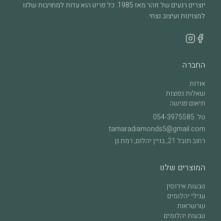
יוצרים רגעים של זוהר מאז 1985. כל פריט הוא עדות למחויבות שלנו
למצוינות ועיצוב נצחי.
החברה
אודות
שאלות נפוצות
תיאום פגישה
טל.
054-3975585
tamaradiamonds5@gmail.com
רחוב תובל 21, בניין יהלום, רמת גן
המוצרים שלנו
טבעות אירוסין
עגילי יהלומים
שרשראות
טבעות יהלומים