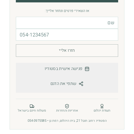
או השאירי פרטים ונחזור אלייך:
חזרו אליי
פגישה אישית בסטודיו
שתפי את הדגם
תעודת יהלום
אחריות והחזרות
משלוח חינם בישראל
הסטודיו: רחוב תובל 21, בית היהלום, רמת גן • 054-3975585