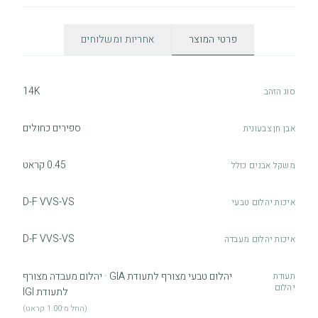
פרטי המוצר
אחריות ומשלוחים
14K
סוג הזהב
ספירים כחולים
אבן חן צבעונית
0.45 קראט
משקל אבנים כולל
D-F VVS-VS
איכות יהלום טבעי
D-F VVS-VS
איכות יהלום מעבדה
יהלום טבעי מצורף לתעודת GIA · יהלום מעבדה מצורף
תעודת
יהלום
לתעודת IGI
(החל מ־1.00 קראט)