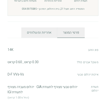
תעודת יהלום
אחריות והחזרות
משלוח חינם בישראל
הסטודיו: רחוב תובל 21, בית היהלום, רמת גן • 054-3975585
פרטי המוצר
אחריות ומשלוחים
14K
סוג הזהב
0.30 קראט , 0.60 קראט
משקל אבנים כולל
D-F VVs-Vs
איכות יהלום טבעי
יהלום טבעי מצורף לתעודת GIA · יהלום מעבדה מצורף
תעודת
יהלום
לתעודת IGI
(החל מ־1.00 קראט)