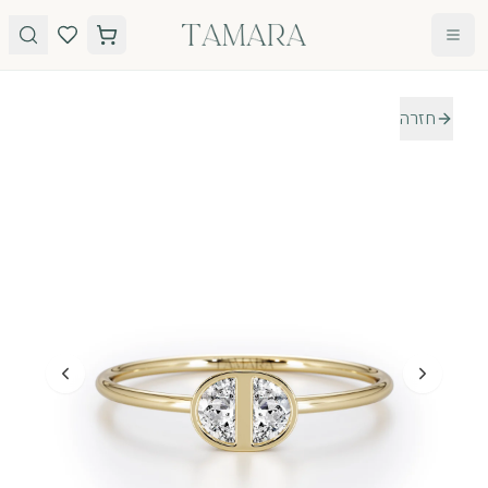
לג לתוכן
חזרה
טבעות
תכשיטים
טבעות
עגילים
אירוסין
שרשראות
אבני חן
צמידים
כל
הטבעות