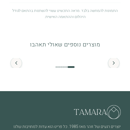
התמונות להמחשה בלבד. מראה התכשיט עשוי להשתנות בהתאם לגודל
היהלום וההתאמה האישית.
אחריות לשנה
אחריות לשנה מיום הרכישה על פגמי ייצור. לפרטים מלאים ניתן לעיין
מוצרים נוספים שאולי תאהבו
במדיניות האחריות.
החל מ־
זהב ויהלומים
התכשיט מיוצר מזהב איכותי (14K / 18K) ומשובץ ביהלומים טבעיים.
מומלץ להימנע ממגע ממושך עם חומרים כימיים.
מה חשוב לדעת
שימוש יומיומי עשוי לגרום לשחיקה טבעית לאורך זמן, וזה חלק
מהחיים של תכשיט שנענד ואוהבים אותו. בכל מקרה של שאלה או צורך
בבדיקה – אנחנו כאן.
יוצרים רגעים של זוהר מאז 1985. כל פריט הוא עדות למחויבות שלנו