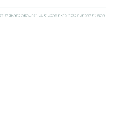
התמונות להמחשה בלבד. מראה התכשיט עשוי להשתנות בהתאם לגודל 
אחריות לשנה
אנו מעניקים אחריות למשך שנה מיום הרכישה על פגמים הנובעים מתהליך הייצ
לאיכות ולשירות, ומתוך רצון שתיהנו מהתכשיט לאורך זמן. לפרטים מלאים ניתן
זהב – שימוש ושמירה
התכשיט מיוצר מזהב איכותי (14K / 18K) ומתאים לשימוש
ממגע ממושך עם בושם, תכשירי טיפוח, חומרי ניקוי או כלור. לאחסון מיטבי,
יבש ומוצל.
שמירה על היהלום
היהלומים המשובצים בתכשיט עמידים במיוחד ונבחרים בקפידה. עם זאת, מומ