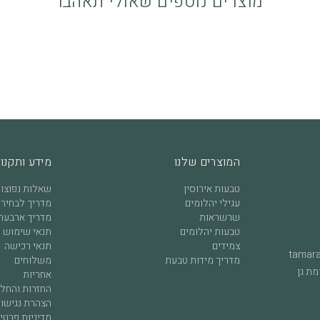
מוצרים נוספים שאולי תאהבו
כשיט שנענד ואוהבים אותו. בכל
המוצרים שלנו
מידע ותקנון
טבעות אירוסין
שאלות נפוצו
עגילי יהלומים
מדריך לבחירת
שרשראות
מדריך ארבעת 
טבעות יהלומים
תנאי שימוש ו
צמידים
תנאי רכישה
tamar
מדריך מידות טבעת
משלוחים
אחריות
החזרות והחל
הצהרת נגישו
מדיניות פרטי