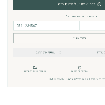
דברו איתנו על הדגם הזה
או השאירי פרטים ונחזור אלייך:
חזרו אליי
טודיו
שתפי את הדגם
אחריות והחזרות
משלוח חינם בישראל
בל 21, בית היהלום, רמת גן • 054-3975585