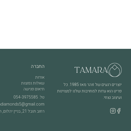
בעדינות מדי פעם, על מנת לשמור על הברק והשיבוץ לאורך זמן.
מה חשוב לדעת
שימוש יומיומי עשוי לגרום לשחיקה טבעית לאורך זמן, וזה חלק מהחיים של ת
מקרה של שאלה, התלבטות או צורך בבדיקה – אנחנו כאן, ונשמח לעזור.
החברה
אודות
שאלות נפוצות
יוצרים רגעים של זוהר מאז 1985. כל
תיאום פגישה
פריט הוא עדות למחויבות שלנו למצוינות
טל.
054-3975585
ועיצוב נצחי.
adiamonds5@gmail.com
רחוב תובל 21, בניין יהלום, רמת גן