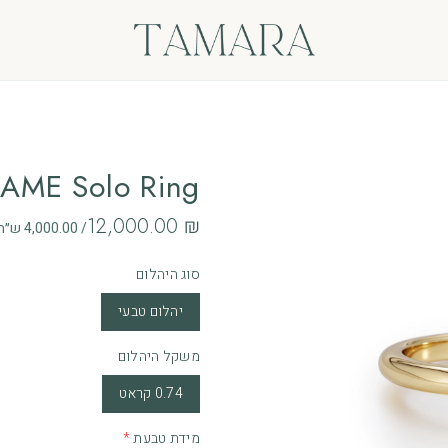
ים
AME Solo Ring
‏12,000.00 ₪
/ 4,000.00 ש״ח לחודש ב - 3 תשלומים ללא ריבית
אות
סוג היהלום
ם
יהלום טבעי
משקל היהלום
0.74 קראט
מידת טבעת
*