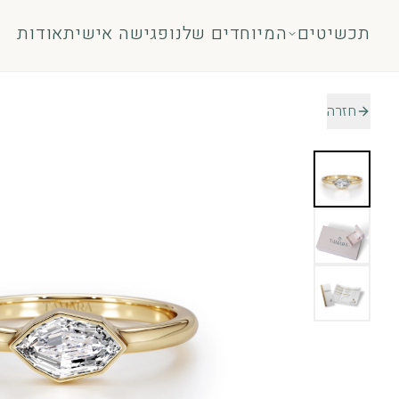
לג לתוכן
תכשיטים
המיוחדים שלנו
פגישה אישית
אודות
חזרה
טבעות
תכשיט
טבעות אירוסין
עגילים
אבני חן
שרשר
כל הטבעות
צמידי