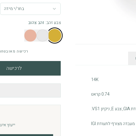
בחר/י מידה
צבע זהב
:
זהב צהוב
רכישה מאובטחת 
לרכישה
14K
0.74 קראט
יון VS1.
ייעוץ איש