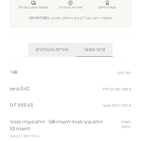
תעודת יהלום
אחריות והחזרות
משלוח חינם בישראל
הסטודיו: רחוב תובל 21, בית היהלום, רמת גן • 054-3975585
פרטי המוצר
אחריות ומשלוחים
14K
סוג הזהב
0.42 קראט
משקל אבנים כולל
D-F VVS-VS
איכות יהלום טבעי
יהלום טבעי מצורף לתעודת GIA · יהלום מעבדה מצורף
תעודת
יהלום
לתעודת IGI
(החל מ־1.00 קראט)