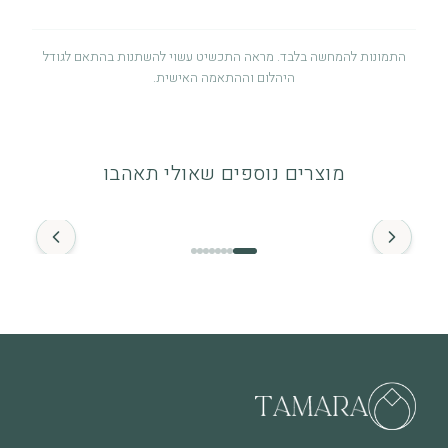
התמונות להמחשה בלבד. מראה התכשיט עשוי להשתנות בהתאם לגודל
היהלום וההתאמה האישית.
אחריות לשנה
אחריות לשנה מיום הרכישה על פגמי ייצור. לפרטים מלאים ניתן לעיין
מוצרים נוספים שאולי תאהבו
במדיניות האחריות.
החל מ־
זהב ויהלומים
התכשיט מיוצר מזהב איכותי (14K / 18K) ומשובץ ביהלומים טבעיים.
מומלץ להימנע ממגע ממושך עם חומרים כימיים.
מה חשוב לדעת
שימוש יומיומי עשוי לגרום לשחיקה טבעית לאורך זמן, וזה חלק
מהחיים של תכשיט שנענד ואוהבים אותו. בכל מקרה של שאלה או צורך
בבדיקה – אנחנו כאן.