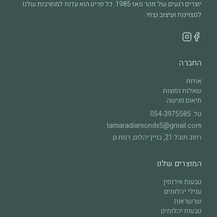
יוצרים רגעים של זוהר מאז 1985. כל פריט הוא עדות למחויבות שלנו
למצוינות ועיצוב נצחי.
החברה
אודות
שאלות נפוצות
תיאום פגישה
טל.
054-3975585
tamaradiamonds5@gmail.com
רחוב תובל 21, בניין יהלום, רמת גן
המוצרים שלנו
טבעות אירוסין
עגילי יהלומים
שרשראות
טבעות יהלומים