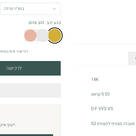
בחר/י מידה
צבע זהב
:
זהב צהוב
רכישה מאובטחת 
לרכישה
14K
0.50 קראט
D-F VVS-VS
ייעוץ איש