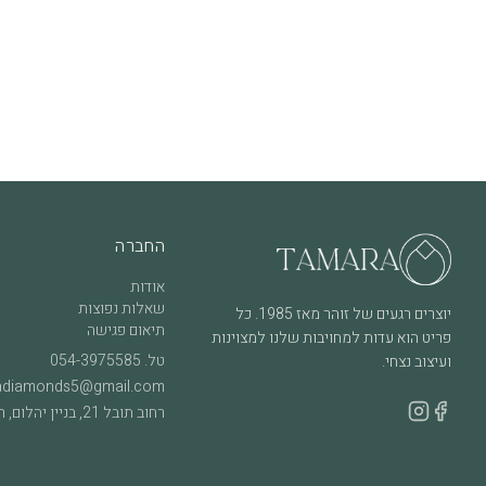
בעדינות מדי פעם, על מנת לשמור על הברק והשיבוץ לאורך זמן.
מה חשוב לדעת
שימוש יומיומי עשוי לגרום לשחיקה טבעית לאורך זמן, וזה חלק מהחיים של ת
מקרה של שאלה, התלבטות או צורך בבדיקה – אנחנו כאן, ונשמח לעזור.
החברה
אודות
שאלות נפוצות
יוצרים רגעים של זוהר מאז 1985. כל
תיאום פגישה
פריט הוא עדות למחויבות שלנו למצוינות
טל.
054-3975585
ועיצוב נצחי.
adiamonds5@gmail.com
רחוב תובל 21, בניין יהלום, רמת גן