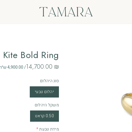
ים
Kite Bold Ring
‏14,700.00 ₪
/ 4,900.00 ש״ח לחודש ב - 3 תשלומים ללא ריבית
אות
סוג היהלום
ם
יהלום טבעי
משקל היהלום
0.50 קראט
מידת טבעת
*