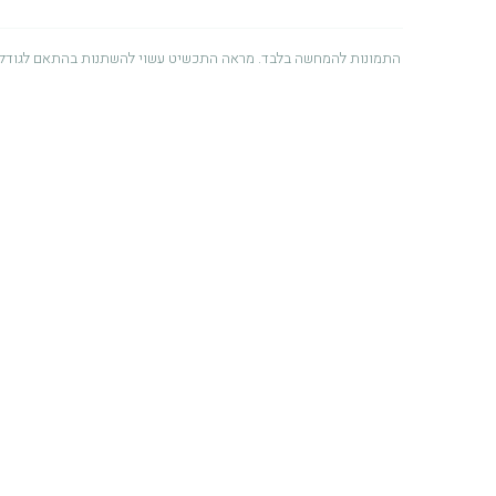
התמונות להמחשה בלבד. מראה התכשיט עשוי להשתנות בהתאם לגודל 
אחריות לשנה
אנו מעניקים אחריות למשך שנה מיום הרכישה על פגמים הנובעים מתהליך הייצ
לאיכות ולשירות, ומתוך רצון שתיהנו מהתכשיט לאורך זמן. לפרטים מלאים ניתן
זהב – שימוש ושמירה
התכשיט מיוצר מזהב איכותי (14K / 18K) ומתאים לשימוש
ממגע ממושך עם בושם, תכשירי טיפוח, חומרי ניקוי או כלור. לאחסון מיטבי,
יבש ומוצל.
שמירה על היהלום
היהלומים המשובצים בתכשיט עמידים במיוחד ונבחרים בקפידה. עם זאת, מומ