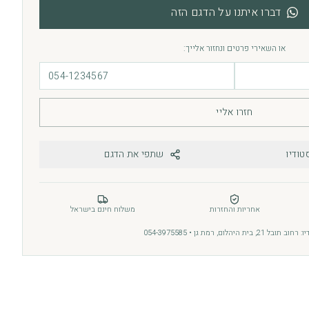
דברו איתנו על הדגם הזה
או השאירי פרטים ונחזור אלייך:
חזרו אליי
טודיו
שתפי את הדגם
אחריות והחזרות
משלוח חינם בישראל
בל 21, בית היהלום, רמת גן • 054-3975585