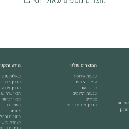
מוצרים נוספים שאולי תאהבו
כשיט שנענד ואוהבים אותו. בכל
המוצרים שלנו
מידע ותקנון
טבעות אירוסין
שאלות נפוצו
עגילי יהלומים
מדריך לבחירת
שרשראות
מדריך ארבעת 
טבעות יהלומים
תנאי שימוש ו
צמידים
תנאי רכישה
tamar
מדריך מידות טבעת
משלוחים
אחריות
החזרות והחל
הצהרת נגישו
מדיניות פרטי