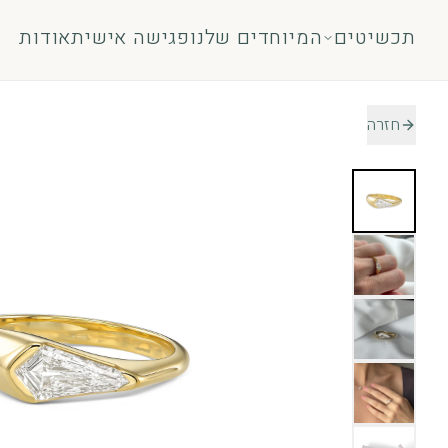
לג לתוכן
תכשיטים
המיוחדים שלנו
פגישה אישית
אודות
חזרה
טבעות
תכשיט
טבעות אירוסין
עגילים
אבני חן
שרשר
כל הטבעות
צמידי