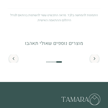
התמונות להמחשה בלבד. מראה התכשיט עשוי להשתנות בהתאם לגודל
היהלום וההתאמה האישית.
אחריות לשנה
אחריות לשנה מיום הרכישה על פגמי ייצור. לפרטים מלאים ניתן לעיין
מוצרים נוספים שאולי תאהבו
במדיניות האחריות.
החל מ־
זהב ויהלומים
התכשיט מיוצר מזהב איכותי (14K / 18K) ומשובץ ביהלומים טבעיים.
מומלץ להימנע ממגע ממושך עם חומרים כימיים.
מה חשוב לדעת
שימוש יומיומי עשוי לגרום לשחיקה טבעית לאורך זמן, וזה חלק
מהחיים של תכשיט שנענד ואוהבים אותו. בכל מקרה של שאלה או צורך
בבדיקה – אנחנו כאן.