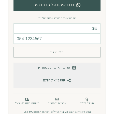
דברו איתנו על הדגם הזה
או השאירי פרטים ונחזור אלייך:
חזרו אליי
פגישה אישית בסטודיו
שתפי את הדגם
תעודת יהלום
אחריות והחזרות
משלוח חינם בישראל
הסטודיו: רחוב תובל 21, בית היהלום, רמת גן • 054-3975585