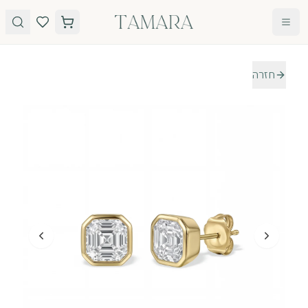
לג לתוכן
חזרה
טבעות
תכשיטים
טבעות
עגילים
אירוסין
שרשראות
אבני חן
צמידים
כל
הטבעות