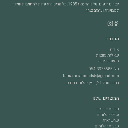
יוצרים רגעים של זוהר מאז 1985. כל פריט הוא עדות למחויבות שלנו
למצוינות ועיצוב נצחי.
החברה
אודות
שאלות נפוצות
תיאום פגישה
טל.
054-3975585
tamaradiamonds5@gmail.com
רחוב תובל 21, בניין יהלום, רמת גן
המוצרים שלנו
טבעות אירוסין
עגילי יהלומים
שרשראות
טבעות יהלומים