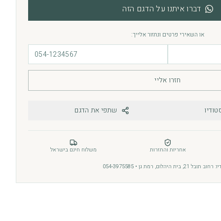
דברו איתנו על הדגם הזה
או השאירי פרטים ונחזור אלייך:
חזרו אליי
טודיו
שתפי את הדגם
אחריות והחזרות
משלוח חינם בישראל
בל 21, בית היהלום, רמת גן • 054-3975585