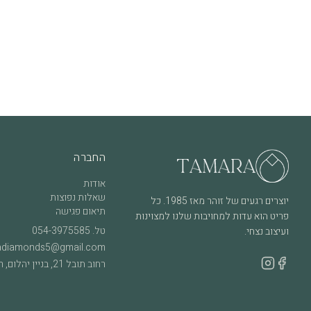
היהלומים המשובצים בתכשיט עמידים במיוחד ונבחרים בקפידה. עם זאת, מומ
בעדינות מדי פעם, על מנת לשמור על הברק והשיבוץ לאורך זמן.
מה חשוב לדעת
שימוש יומיומי עשוי לגרום לשחיקה טבעית לאורך זמן, וזה חלק מהחיים של ת
מקרה של שאלה, התלבטות או צורך בבדיקה – אנחנו כאן, ונשמח לעזור.
החברה
אודות
שאלות נפוצות
יוצרים רגעים של זוהר מאז 1985. כל
תיאום פגישה
פריט הוא עדות למחויבות שלנו למצוינות
טל.
054-3975585
ועיצוב נצחי.
adiamonds5@gmail.com
רחוב תובל 21, בניין יהלום, רמת גן