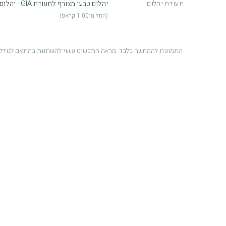
תעודת יהלום
יהלום טבעי מצורף לתעודת GIA · יהלום מעבדה מצורף לתעודת IGI
(החל מ־1.00 קראט)
התמונות להמחשה בלבד. מראה התכשיט עשוי להשתנות בהתאם לגודל 
אחריות לשנה
אנו מעניקים אחריות למשך שנה מיום הרכישה על פגמים הנובעים מתהליך הייצ
לאיכות ולשירות, ומתוך רצון שתיהנו מהתכשיט לאורך זמן. לפרטים מלאים ניתן
זהב – שימוש ושמירה
התכשיט מיוצר מזהב איכותי (14K / 18K) ומתאים לשימוש
ממגע ממושך עם בושם, תכשירי טיפוח, חומרי ניקוי או כלור. לאחסון מיטבי,
יבש ומוצל.
שמירה על היהלום