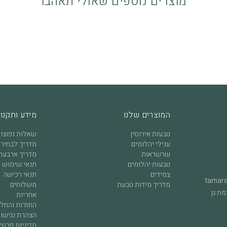
מוצרים נוספים שאולי תאהבו
לץ להימנע ממכות חזקות ולנקותם
כשיט שנענד ואוהבים אותו. בכל
המוצרים שלנו
מידע ותקנון
טבעות אירוסין
שאלות נפוצו
עגילי יהלומים
מדריך לבחירת
שרשראות
מדריך ארבעת 
טבעות יהלומים
תנאי שימוש ו
צמידים
תנאי רכישה
tamar
מדריך מידות טבעת
משלוחים
אחריות
החזרות והחל
הצהרת נגישו
מדיניות פרטי