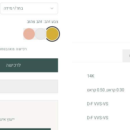
בחר/י מידה
צבע זהב
:
זהב צהוב
רכישה מאובטחת 
לרכישה
14K
0.30 קראט, 0.50 קראט
D-F VVS-VS
D-F VVS-VS
ייעוץ איש