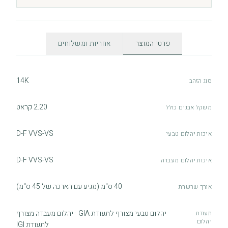
פרטי המוצר
אחריות ומשלוחים
14K
סוג הזהב
2.20 קראט
משקל אבנים כולל
D-F VVS-VS
איכות יהלום טבעי
D-F VVS-VS
איכות יהלום מעבדה
40 ס"מ (מגיע עם הארכה של 45 ס"מ)
אורך שרשרת
יהלום טבעי מצורף לתעודת GIA · יהלום מעבדה מצורף
תעודת
יהלום
לתעודת IGI