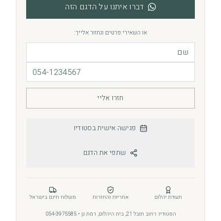
דברו איתנו על הדגם הזה
או השאירי פרטים ונחזור אלייך:
חזרו אליי
פגישה אישית בסטודיו
שתפי את הדגם
תעודת יהלום
אחריות והחזרות
משלוח חינם בישראל
הסטודיו: רחוב תובל 21, בית היהלום, רמת גן • 054-3975585