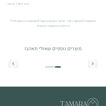
(החל מ־1.00 קראט)
התמונות להמחשה בלבד. מראה התכשיט עשוי להשתנות בהתאם לגודל
היהלום וההתאמה האישית.
אחריות לשנה
אחריות לשנה מיום הרכישה על פגמי ייצור. לפרטים מלאים ניתן לעיין
מוצרים נוספים שאולי תאהבו
במדיניות האחריות.
החל מ־
זהב ויהלומים
התכשיט מיוצר מזהב איכותי (14K / 18K) ומשובץ ביהלומים טבעיים.
מומלץ להימנע ממגע ממושך עם חומרים כימיים.
מה חשוב לדעת
שימוש יומיומי עשוי לגרום לשחיקה טבעית לאורך זמן, וזה חלק
מהחיים של תכשיט שנענד ואוהבים אותו. בכל מקרה של שאלה או צורך
בבדיקה – אנחנו כאן.