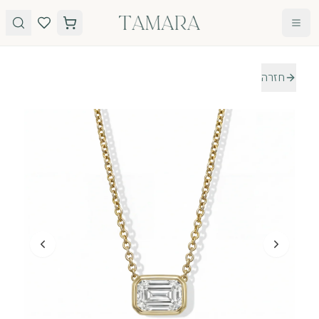
לג לתוכן
חזרה
טבעות
תכשיטים
טבעות
עגילים
אירוסין
שרשראות
אבני חן
צמידים
כל
הטבעות