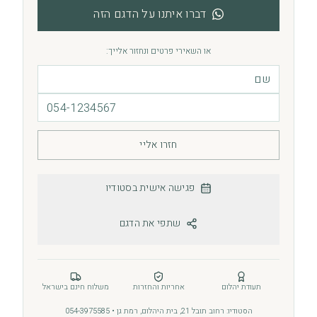
דברו איתנו על הדגם הזה
או השאירי פרטים ונחזור אלייך:
חזרו אליי
פגישה אישית בסטודיו
שתפי את הדגם
תעודת יהלום
אחריות והחזרות
משלוח חינם בישראל
הסטודיו: רחוב תובל 21, בית היהלום, רמת גן • 054-3975585