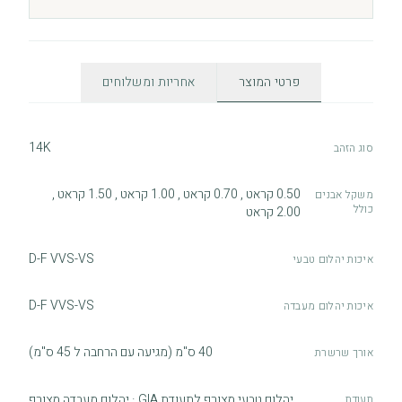
פרטי המוצר
אחריות ומשלוחים
14K
סוג הזהב
0.50 קראט , 0.70 קראט , 1.00 קראט , 1.50 קראט ,
משקל אבנים
כולל
2.00 קראט
D-F VVS-VS
איכות יהלום טבעי
D-F VVS-VS
איכות יהלום מעבדה
40 ס"מ (מגיעה עם הרחבה ל 45 ס"מ)
אורך שרשרת
יהלום טבעי מצורף לתעודת GIA · יהלום מעבדה מצורף
תעודת