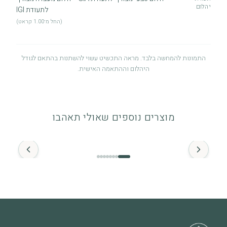
יהלום
לתעודת IGI
(החל מ־1.00 קראט)
התמונות להמחשה בלבד. מראה התכשיט עשוי להשתנות בהתאם לגודל
היהלום וההתאמה האישית.
אחריות לשנה
אחריות לשנה מיום הרכישה על פגמי ייצור. לפרטים מלאים ניתן לעיין
מוצרים נוספים שאולי תאהבו
במדיניות האחריות.
החל מ־
זהב ויהלומים
התכשיט מיוצר מזהב איכותי (14K / 18K) ומשובץ ביהלומים טבעיים.
מומלץ להימנע ממגע ממושך עם חומרים כימיים.
מה חשוב לדעת
שימוש יומיומי עשוי לגרום לשחיקה טבעית לאורך זמן, וזה חלק
מהחיים של תכשיט שנענד ואוהבים אותו. בכל מקרה של שאלה או צורך
בבדיקה – אנחנו כאן.