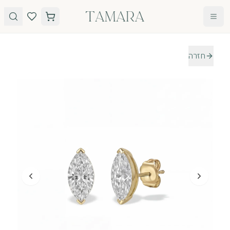
לג לתוכן
חזרה
טבעות
תכשיטים
טבעות
עגילים
אירוסין
שרשראות
אבני חן
צמידים
כל
הטבעות