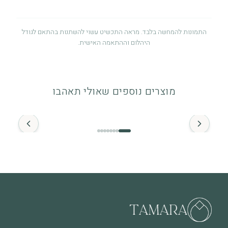
התמונות להמחשה בלבד. מראה התכשיט עשוי להשתנות בהתאם לגודל
היהלום וההתאמה האישית.
אחריות לשנה
אחריות לשנה מיום הרכישה על פגמי ייצור. לפרטים מלאים ניתן לעיין
מוצרים נוספים שאולי תאהבו
במדיניות האחריות.
החל מ־
זהב ויהלומים
התכשיט מיוצר מזהב איכותי (14K / 18K) ומשובץ ביהלומים טבעיים.
מומלץ להימנע ממגע ממושך עם חומרים כימיים.
מה חשוב לדעת
שימוש יומיומי עשוי לגרום לשחיקה טבעית לאורך זמן, וזה חלק
מהחיים של תכשיט שנענד ואוהבים אותו. בכל מקרה של שאלה או צורך
בבדיקה – אנחנו כאן.