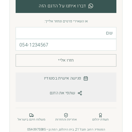
דברו איתנו על הדגם הזה
או השאירי פרטים ונחזור אלייך:
חזרו אליי
פגישה אישית בסטודיו
שתפי את הדגם
תעודת יהלום
אחריות והחזרות
משלוח חינם בישראל
הסטודיו: רחוב תובל 21, בית היהלום, רמת גן • 054-3975585