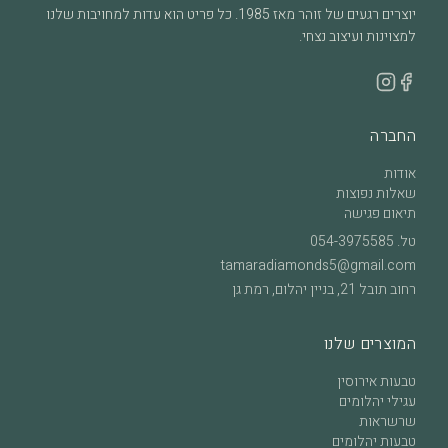
יוצרים רגעים של זוהר מאז 1985. כל פריט הוא עדות למחויבות שלנו
למצוינות ועיצוב נצחי.
החברה
אודות
שאלות נפוצות
תיאום פגישה
טל.
054-3975585
tamaradiamonds5@gmail.com
רחוב תובל 21, בניין יהלום, רמת גן
המוצרים שלנו
טבעות אירוסין
עגילי יהלומים
שרשראות
טבעות יהלומים