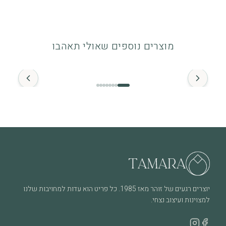
אחריות לשנה
אחריות לשנה מיום הרכישה על פגמי ייצור. לפרטים מלאים ניתן לעיין
מוצרים נוספים שאולי תאהבו
במדיניות האחריות.
החל מ־
זהב ויהלומים
התכשיט מיוצר מזהב איכותי (14K / 18K) ומשובץ ביהלומים טבעיים.
מומלץ להימנע ממגע ממושך עם חומרים כימיים.
מה חשוב לדעת
שימוש יומיומי עשוי לגרום לשחיקה טבעית לאורך זמן, וזה חלק
מהחיים של תכשיט שנענד ואוהבים אותו. בכל מקרה של שאלה או צורך
בבדיקה – אנחנו כאן.
יוצרים רגעים של זוהר מאז 1985. כל פריט הוא עדות למחויבות שלנו
למצוינות ועיצוב נצחי.