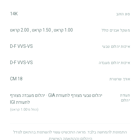
14K
סוג הזהב
1.00 קראט , 1.50 קראט , 2.00 קראט
משקל אבנים כולל
D-F VVS-VS
איכות יהלום טבעי
D-F VVS-VS
איכות יהלום מעבדה
18 CM
אורך שרשרת
יהלום טבעי מצורף לתעודת GIA · יהלום מעבדה מצורף
תעודת
יהלום
לתעודת IGI
(החל מ־1.00 קראט)
התמונות להמחשה בלבד. מראה התכשיט עשוי להשתנות בהתאם לגודל
היהלום וההתאמה האישית.