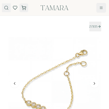
לג לתוכן
חזרה
טבעות
תכשיטים
טבעות
עגילים
אירוסין
שרשראות
אבני חן
צמידים
כל
הטבעות