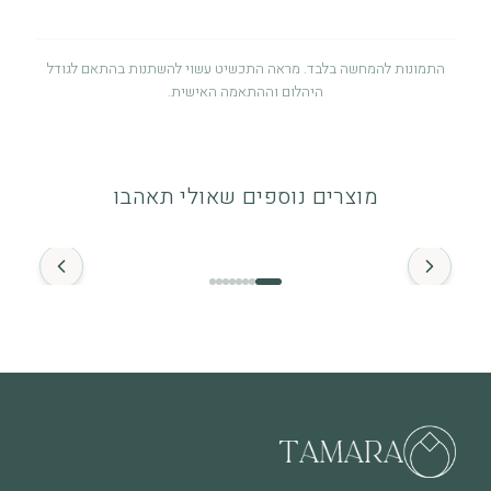
התמונות להמחשה בלבד. מראה התכשיט עשוי להשתנות בהתאם לגודל
היהלום וההתאמה האישית.
אחריות לשנה
אחריות לשנה מיום הרכישה על פגמי ייצור. לפרטים מלאים ניתן לעיין
מוצרים נוספים שאולי תאהבו
במדיניות האחריות.
החל מ־
זהב ויהלומים
התכשיט מיוצר מזהב איכותי (14K / 18K) ומשובץ ביהלומים טבעיים.
מומלץ להימנע ממגע ממושך עם חומרים כימיים.
מה חשוב לדעת
שימוש יומיומי עשוי לגרום לשחיקה טבעית לאורך זמן, וזה חלק
מהחיים של תכשיט שנענד ואוהבים אותו. בכל מקרה של שאלה או צורך
בבדיקה – אנחנו כאן.