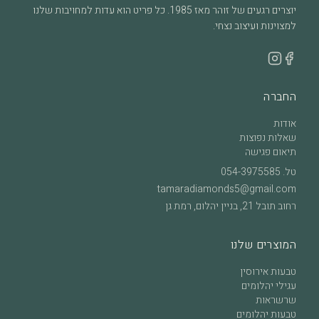
יוצרים רגעים של זוהר מאז 1985. כל פריט הוא עדות למחויבות שלנו
למצוינות ועיצוב נצחי.
החברה
אודות
שאלות נפוצות
תיאום פגישה
טל.
054-3975585
tamaradiamonds5@gmail.com
רחוב תובל 21, בניין יהלום, רמת גן
המוצרים שלנו
טבעות אירוסין
עגילי יהלומים
שרשראות
טבעות יהלומים