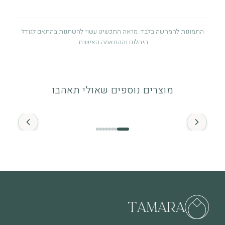
התמונות להמחשה בלבד. מראה התכשיט עשוי להשתנות בהתאם לגודל
היהלום וההתאמה האישית.
אחריות לשנה
אחריות לשנה מיום הרכישה על פגמי ייצור. לפרטים מלאים ניתן לעיין
מוצרים נוספים שאולי תאהבו
במדיניות האחריות.
החל מ־
זהב ויהלומים
התכשיט מיוצר מזהב איכותי (14K / 18K) ומשובץ ביהלומים טבעיים.
מומלץ להימנע ממגע ממושך עם חומרים כימיים.
מה חשוב לדעת
שימוש יומיומי עשוי לגרום לשחיקה טבעית לאורך זמן, וזה חלק
מהחיים של תכשיט שנענד ואוהבים אותו. בכל מקרה של שאלה או צורך
בבדיקה – אנחנו כאן.