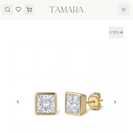
לג לתוכן
חזרה
טבעות
תכשיטים
טבעות
עגילים
אירוסין
שרשראות
אבני חן
צמידים
כל
הטבעות