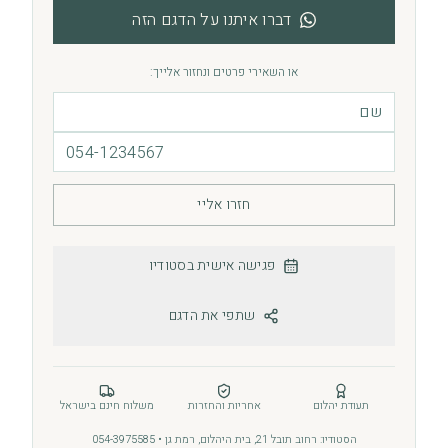
דברו איתנו על הדגם הזה
או השאירי פרטים ונחזור אלייך:
חזרו אליי
פגישה אישית בסטודיו
שתפי את הדגם
תעודת יהלום
אחריות והחזרות
משלוח חינם בישראל
הסטודיו: רחוב תובל 21, בית היהלום, רמת גן • 054-3975585