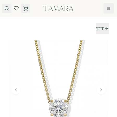
לג לתוכן
חזרה
טבעות
תכשיטים
טבעות
עגילים
אירוסין
שרשראות
אבני חן
צמידים
כל
הטבעות