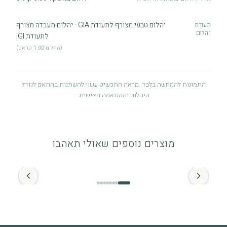
יהלום טבעי מצורף לתעודת GIA · יהלום מעבדה מצורף
תעודת
יהלום
לתעודת IGI
(החל מ־1.00 קראט)
התמונות להמחשה בלבד. מראה התכשיט עשוי להשתנות בהתאם לגודל
היהלום וההתאמה האישית.
אחריות לשנה
אחריות לשנה מיום הרכישה על פגמי ייצור. לפרטים מלאים ניתן לעיין
מוצרים נוספים שאולי תאהבו
במדיניות האחריות.
החל מ־
זהב ויהלומים
התכשיט מיוצר מזהב איכותי (14K / 18K) ומשובץ ביהלומים טבעיים.
מומלץ להימנע ממגע ממושך עם חומרים כימיים.
מה חשוב לדעת
שימוש יומיומי עשוי לגרום לשחיקה טבעית לאורך זמן, וזה חלק