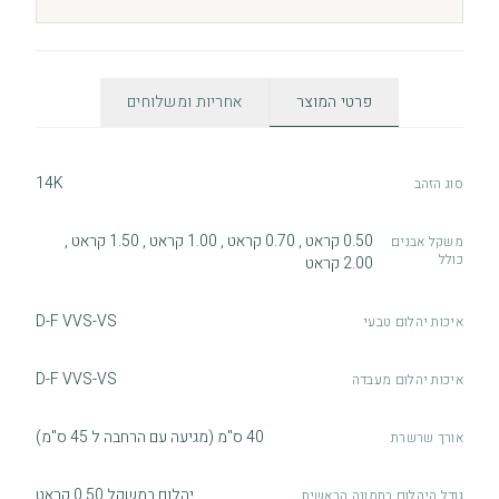
פרטי המוצר
אחריות ומשלוחים
14K
סוג הזהב
0.50 קראט , 0.70 קראט , 1.00 קראט , 1.50 קראט ,
משקל אבנים
כולל
2.00 קראט
D-F VVS-VS
איכות יהלום טבעי
D-F VVS-VS
איכות יהלום מעבדה
40 ס"מ (מגיעה עם הרחבה ל 45 ס"מ)
אורך שרשרת
יהלום במשקל 0.50 קראט
גודל היהלום בתמונה הראשית