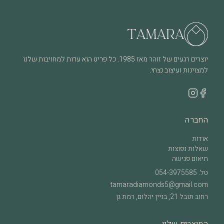
מהחיים של תכשיט שנענד ואוהבים אותו. בכל מקרה של שאלה או צורך
בבדיקה – אנחנו כאן.
יוצרים רגעים של זוהר מאז 1985. כל פריט הוא עדות למחויבות שלנו
למצוינות ועיצוב נצחי.
החברה
אודות
שאלות נפוצות
תיאום פגישה
טל.
054-3975585
tamaradiamonds5@gmail.com
רחוב תובל 21, בניין יהלום, רמת גן