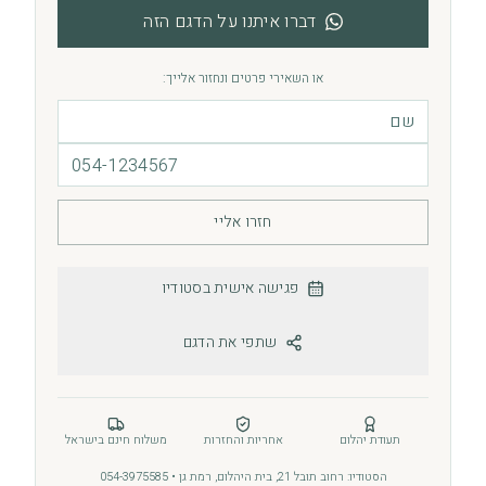
דברו איתנו על הדגם הזה
או השאירי פרטים ונחזור אלייך:
חזרו אליי
פגישה אישית בסטודיו
שתפי את הדגם
תעודת יהלום
אחריות והחזרות
משלוח חינם בישראל
הסטודיו: רחוב תובל 21, בית היהלום, רמת גן • 054-3975585