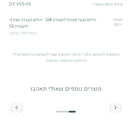
D-F VVS-VS
איכות יהלום מעבדה
יהלום טבעי מצורף לתעודת GIA · יהלום מעבדה מצורף
תעודת
יהלום
לתעודת IGI
(החל מ־1.00 קראט)
התמונות להמחשה בלבד. מראה התכשיט עשוי להשתנות בהתאם לגודל
היהלום וההתאמה האישית.
אחריות לשנה
אחריות לשנה מיום הרכישה על פגמי ייצור. לפרטים מלאים ניתן לעיין
מוצרים נוספים שאולי תאהבו
במדיניות האחריות.
החל מ־
זהב ויהלומים
התכשיט מיוצר מזהב איכותי (14K / 18K) ומשובץ ביהלומים טבעיים.
מומלץ להימנע ממגע ממושך עם חומרים כימיים.
מה חשוב לדעת