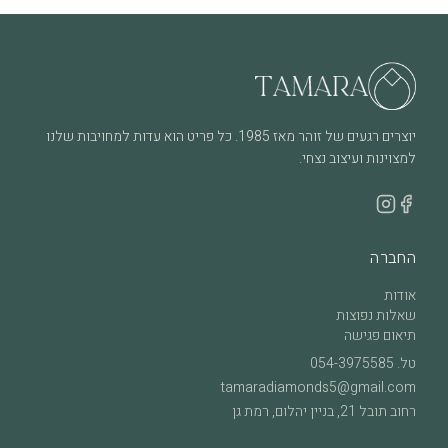
שימוש יומיומי עשוי לגרום לשחיקה טבעית לאורך זמן, וזה חלק
מהחיים של תכשיט שנענד ואוהבים אותו. בכל מקרה של שאלה או צורך
בבדיקה – אנחנו כאן.
יוצרים רגעים של זוהר מאז 1985. כל פריט הוא עדות למחויבות שלנו
למצוינות ועיצוב נצחי.
החברה
אודות
שאלות נפוצות
תיאום פגישה
טל.
054-3975585
tamaradiamonds5@gmail.com
רחוב תובל 21, בניין יהלום, רמת גן