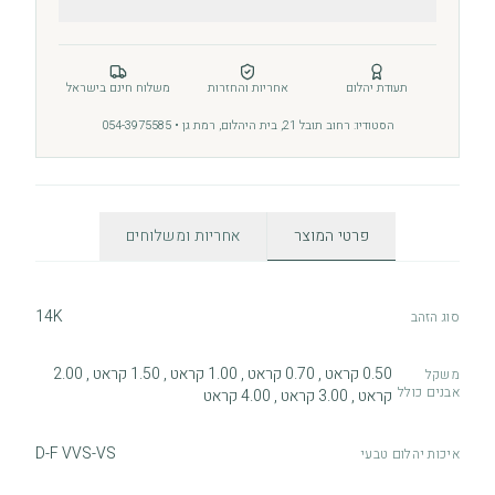
תעודת יהלום
אחריות והחזרות
משלוח חינם בישראל
הסטודיו: רחוב תובל 21, בית היהלום, רמת גן • 054-3975585
פרטי המוצר
אחריות ומשלוחים
14K
סוג הזהב
0.50 קראט , 0.70 קראט , 1.00 קראט , 1.50 קראט , 2.00
משקל
אבנים כולל
קראט , 3.00 קראט , 4.00 קראט
D-F VVS-VS
איכות יהלום טבעי