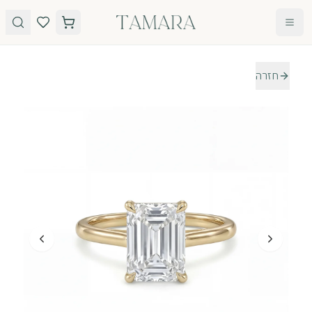
לג לתוכן
חזרה
טבעות
תכשיטים
טבעות
עגילים
אירוסין
שרשראות
אבני חן
צמידים
כל
הטבעות